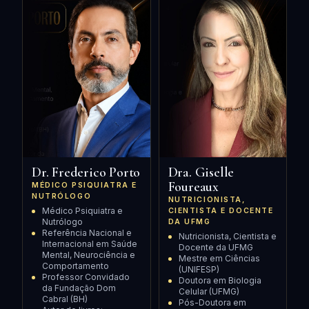
Dr. Frederico Porto
Dra. Giselle
Foureaux
MÉDICO PSIQUIATRA E
NUTRÓLOGO
NUTRICIONISTA,
Médico Psiquiatra e
CIENTISTA E DOCENTE
Nutrólogo
DA UFMG
Referência Nacional e
Nutricionista, Cientista e
Internacional em Saúde
Docente da UFMG
Mental, Neurociência e
Mestre em Ciências
Comportamento
(UNIFESP)
Professor Convidado
Doutora em Biologia
da Fundação Dom
Celular (UFMG)
Cabral (BH)
Pós-Doutora em