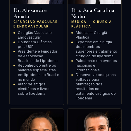
Dr. Alexandre
Dra. Ana Carolina
Amato
Nadai
CIRURGIÃO VASCULAR
MÉDICA — CIRURGIÃ
E ENDOVASCULAR
PLÁSTICA
Cirurgião Vascular e
Médica — Cirurgiã
Endovascular
Plástica
Doutor em Ciências
Expertise em cirurgia
pela USP
dos membros
Presidente e Fundador
superiores e tratamento
da Associação
cirúrgico do lipedema
Brasileira de Lipedema
Palestrante em eventos
Reconhecido entre os
nacionais e
maiores especialistas
internacionais
em lipedema no Brasil e
Desenvolve pesquisas
no mundo
voltadas para
Autor de artigos
otimização dos
científicos e livros
resultados no
sobre lipedema
tratamento cirúrgico do
lipedema