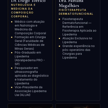
Dr. Diego Torrico
Dra. Fabiana
Magalhães
NUTROLOGIA E
MEDICINA DA
FISIOTERAPEUTA
COMPOSIÇÃO
DERMATOFUNCIONAL
CORPORAL
Fisioterapeuta
Médico com atuação
Dermatofuncional —
em Nutrologia e
Referência em
Medicina da
Fisioterapia Aplicada ao
Composição Corporal
Lipedema
Formação em Cirurgia
Atuação Exclusiva no
Geral (Faculdade de
Lipedema
Ciências Médicas de
Grande experiência no
Minas Gerais)
pós-operatório das
Pós-Graduado em
Cirurgias para
Lipedema
Lipedema
(Abralipedema PRO -
SP)
Pesquisador em
ultrassonografia
aplicada ao diagnóstico
e tratamento do
Lipedema
Vice-Presidente da
Associação Lipedema
Uai (ALUAI)