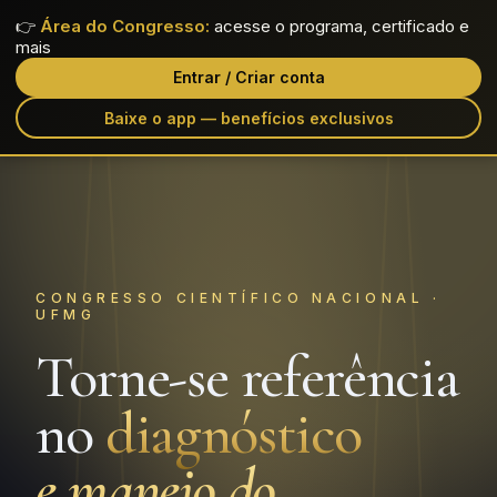
👉
Área do Congresso:
acesse o programa, certificado e
Lipedema
Science
EDIÇÃO 2026
mais
Entrar / Criar conta
Baixe o app — benefícios exclusivos
CONGRESSO CIENTÍFICO NACIONAL ·
UFMG
Torne-se referência
no
diagnóstico
e manejo do