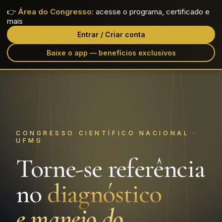
👉
Área do Congresso:
acesse o programa, certificado e
Lipedema
Science
EDIÇÃO 2026
mais
Entrar / Criar conta
Baixe o app — benefícios exclusivos
CONGRESSO CIENTÍFICO NACIONAL ·
UFMG
Torne-se referência
no
diagnóstico
e manejo do