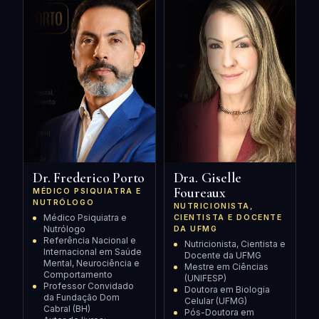
Dr. Frederico Porto
Dra. Giselle
Foureaux
MÉDICO PSIQUIATRA E
NUTRÓLOGO
NUTRICIONISTA,
Médico Psiquiatra e
CIENTISTA E DOCENTE
Nutrólogo
DA UFMG
Referência Nacional e
Nutricionista, Cientista e
Internacional em Saúde
Docente da UFMG
Mental, Neurociência e
Mestre em Ciências
Comportamento
(UNIFESP)
Professor Convidado
Doutora em Biologia
da Fundação Dom
Celular (UFMG)
Cabral (BH)
Pós-Doutora em