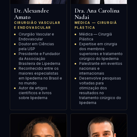
Dr. Alexandre
Dra. Ana Carolina
Amato
Nadai
CIRURGIÃO VASCULAR
MÉDICA — CIRURGIÃ
E ENDOVASCULAR
PLÁSTICA
Cirurgião Vascular e
Médica — Cirurgiã
Endovascular
Plástica
Doutor em Ciências
Expertise em cirurgia
pela USP
dos membros
Presidente e Fundador
superiores e tratamento
da Associação
cirúrgico do lipedema
Brasileira de Lipedema
Palestrante em eventos
Reconhecido entre os
nacionais e
maiores especialistas
internacionais
em lipedema no Brasil e
Desenvolve pesquisas
no mundo
voltadas para
Autor de artigos
otimização dos
científicos e livros
resultados no
sobre lipedema
tratamento cirúrgico do
lipedema