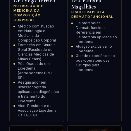
Dr. Diego Torrico
Dra. Fabiana
Magalhães
NUTROLOGIA E
MEDICINA DA
FISIOTERAPEUTA
COMPOSIÇÃO
DERMATOFUNCIONAL
CORPORAL
Fisioterapeuta
Médico com atuação
Dermatofuncional —
em Nutrologia e
Referência em
Medicina da
Fisioterapia Aplicada ao
Composição Corporal
Lipedema
Formação em Cirurgia
Atuação Exclusiva no
Geral (Faculdade de
Lipedema
Ciências Médicas de
Grande experiência no
Minas Gerais)
pós-operatório das
Pós-Graduado em
Cirurgias para
Lipedema
Lipedema
(Abralipedema PRO -
SP)
Pesquisador em
ultrassonografia
aplicada ao diagnóstico
e tratamento do
Lipedema
Vice-Presidente da
Associação Lipedema
Uai (ALUAI)